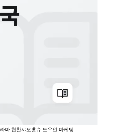
라마 협찬
샤오홍슈 도우인 마케팅