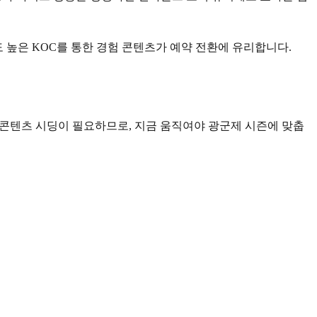
 높은 KOC를 통한 경험 콘텐츠가 예약 전환에 유리합니다.
의 콘텐츠 시딩이 필요하므로, 지금 움직여야 광군제 시즌에 맞춥