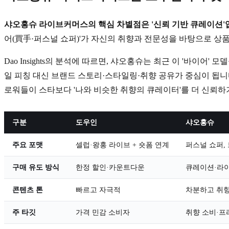
샤오홍슈 라이브커머스의 핵심 차별점은 '신뢰 기반 큐레이션'
어(買手·퍼스널 쇼퍼)'가 자신의 취향과 전문성을 바탕으로 상
Dao Insights의 분석에 따르면, 샤오홍슈는 최근 이 '바
일 피칭 대신 브랜드 스토리·스타일링·취향 공유가 중심이 됩니다
로워들이 스타보다 '나와 비슷한 취향의 큐레이터'를 더 신뢰하
구분
도우인
샤오홍슈
주요 포맷
셀럽·왕홍 라이브 + 숏폼 연계
퍼스널 쇼퍼,
구매 유도 방식
한정 할인·카운트다운
큐레이션·라
콘텐츠 톤
빠르고 자극적
차분하고 취향
주 타깃
가격 민감 소비자
취향 소비·프