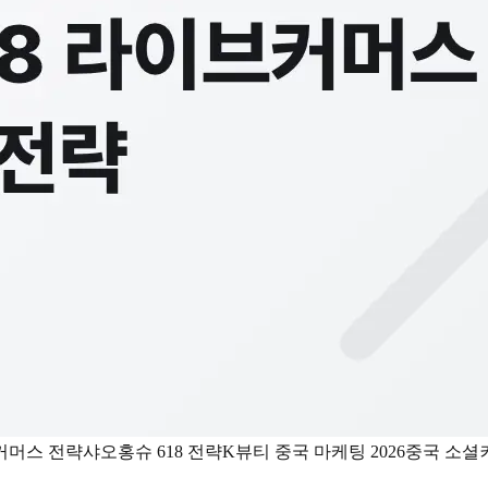
커머스 전략
샤오홍슈 618 전략
K뷰티 중국 마케팅 2026
중국 소셜