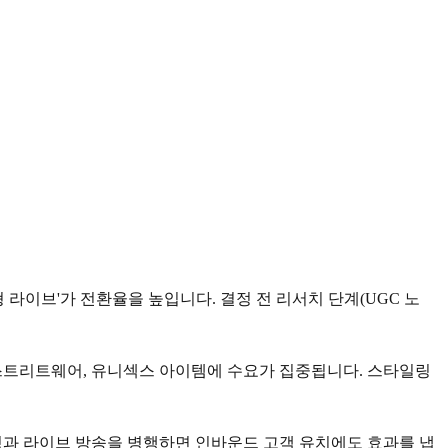
 라이브'가 전환율을 높입니다. 결정 전 리서치 단계(UGC 노
 스트리트웨어, 유니섹스 아이템에 수요가 집중됩니다. 스타일링
시딩과 라이브 방송을 병행하면 인바운드 고객 유치에도 효과를 냅