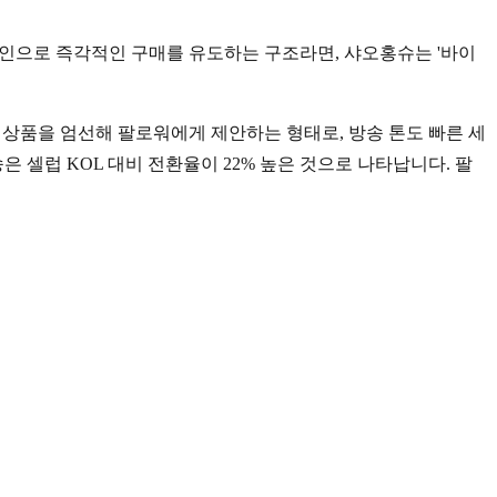
인으로 즉각적인 구매를 유도하는 구조라면, 샤오홍슈는 '바이
인이 상품을 엄선해 팔로워에게 제안하는 형태로, 방송 톤도 빠른 세
 셀럽 KOL 대비 전환율이 22% 높은 것으로 나타납니다. 팔