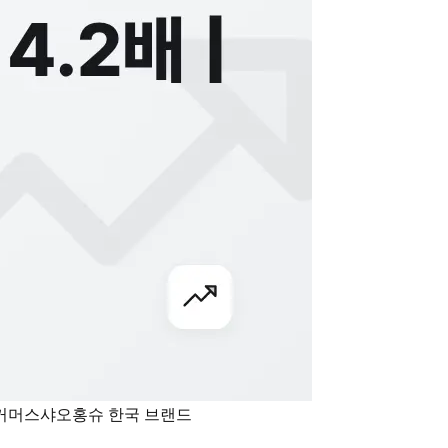
커머스
샤오홍슈 한국 브랜드