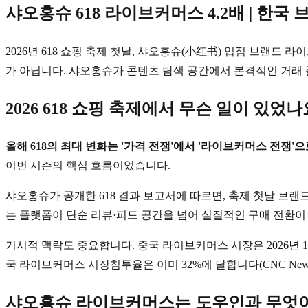
샤오홍슈 618 라이브커머스 4.2배 | 한국
2026년 618 쇼핑 축제 첫날, 샤오홍슈(小红书) 입점 브랜드 
가 아닙니다. 샤오홍슈가 콘텐츠 탐색 공간에서 본격적인 거래 
2026 618 쇼핑 축제에서 무슨 일이 있었나
올해 618의 최대 변화는 '가격 전쟁'에서 '라이브커머스 전쟁'
이번 시즌의 핵심 흐름이었습니다.
샤오홍슈가 공개한 618 결과 보고서에 따르면, 축제 첫날 브랜드 직영
는 플랫폼이 단순 리뷰·피드 공간을 넘어 실질적인 구매 전환
거시적 맥락도 중요합니다. 중국 라이브커머스 시장은 2026년 1
국 라이브커머스 시장침투율은 이미 32%에 달합니다(CNC Ne
샤오홍슈 라이브커머스는 도우인과 무엇이