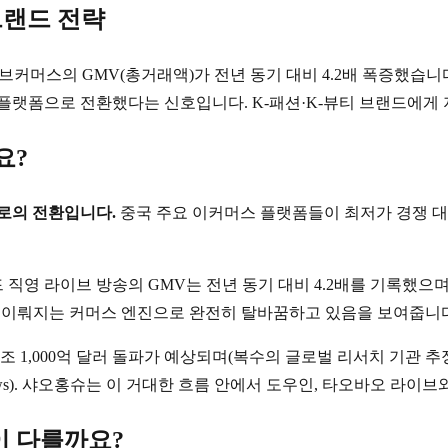
 브랜드 전략
라이브커머스의 GMV(총거래액)가 전년 동기 대비 4.2배 폭증했습니
플랫폼으로 전환했다는 신호입니다. K-패션·K-뷰티 브랜드에게
요?
으로의 전환입니다.
중국 주요 이커머스 플랫폼들이 최저가 경쟁 대
 라이브 방송의 GMV는 전년 동기 대비 4.2배를 기록했으며, 라이브 
이 이뤄지는 커머스 엔진으로 완전히 탈바꿈하고 있음을 보여줍니다
조 1,000억 달러 돌파가 예상되며(복수의 글로벌 리서치 기관 추정
ws). 샤오홍슈는 이 거대한 흐름 안에서 도우인, 타오바오 라이
 다를까요?