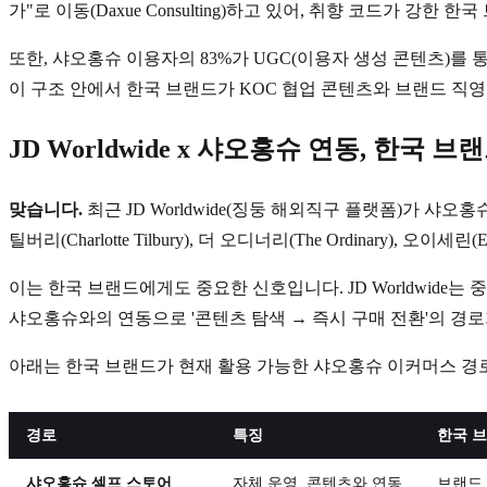
가"로 이동(Daxue Consulting)하고 있어, 취향 코드가 강
또한, 샤오홍슈 이용자의 83%가 UGC(이용자 생성 콘텐츠)를 
이 구조 안에서 한국 브랜드가 KOC 협업 콘텐츠와 브랜드 직영
JD Worldwide x 샤오홍슈 연동, 한국
맞습니다.
최근 JD Worldwide(징둥 해외직구 플랫폼)가 샤오
틸버리(Charlotte Tilbury), 더 오디너리(The Ordinary), 오
이는 한국 브랜드에게도 중요한 신호입니다. JD Worldwid
샤오홍슈와의 연동으로 '콘텐츠 탐색 → 즉시 구매 전환'의 경
아래는 한국 브랜드가 현재 활용 가능한 샤오홍슈 이커머스 경
경로
특징
한국 
샤오홍슈 셀프 스토어
자체 운영, 콘텐츠와 연동
브랜드