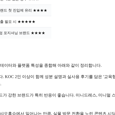
랜드 첫 진입에 유리 ★★★★
출 필요 시 ★★★★★
엄 포지셔닝 브랜드 ★★★★
 데이터와 플랫폼 특성을 종합해 아래와 같이 정리합니다.
 KOC 2인 이상이 함께 성분 설명과 실사용 후기를 담은 '교육형
.
코드가 강한 브랜드가 특히 반응이 좋습니다. 미니드레스, 미니멀
이 샤오홍슈에서 일어나는 만큼, 실물 방문 전환을 노린 콘텐츠 