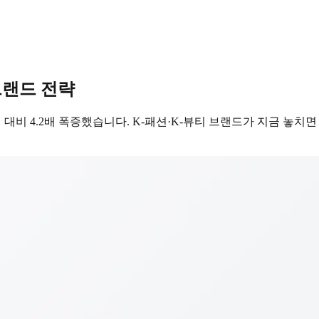
 브랜드 전략
년 대비 4.2배 폭증했습니다. K-패션·K-뷰티 브랜드가 지금 놓치