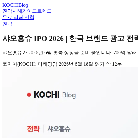
KOCHI
Blog
전략
사례
가이드
트렌드
무료 상담 신청
전략
샤오홍슈 IPO 2026 | 한국 브랜드 광고 
샤오홍슈가 2026년 6월 홍콩 상장을 준비 중입니다. 700억
코차이(KOCHI) 마케팅팀
·
2026년 6월 18일
·
읽기 약
12
분