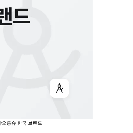
샤오홍슈 한국 브랜드