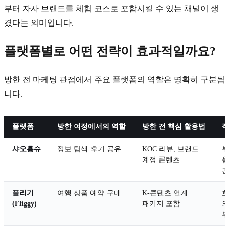
부터 자사 브랜드를 체험 코스로 포함시킬 수 있는 채널이 생
겼다는 의미입니다.
플랫폼별로 어떤 전략이 효과적일까요?
방한 전 마케팅 관점에서 주요 플랫폼의 역할은 명확히 구분됩
니다.
플랫폼
방한 여정에서의 역할
방한 전 핵심 활용법
적
샤오홍슈
정보 탐색·후기 공유
KOC 리뷰, 브랜드
뷰
계정 콘텐츠
음
관
플리기
여행 상품 예약·구매
K-콘텐츠 연계
호
(Fliggy)
패키지 포함
의
뷰