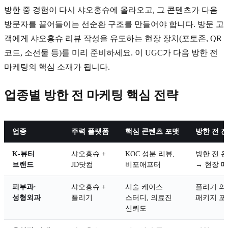
방한 중 경험이 다시 샤오홍슈에 올라오고, 그 콘텐츠가 다음
방문자를 끌어들이는 선순환 구조를 만들어야 합니다. 방문 고
객에게 샤오홍슈 리뷰 작성을 유도하는 현장 장치(포토존, QR
코드, 소선물 등)를 미리 준비하세요. 이 UGC가 다음 방한 전
마케팅의 핵심 소재가 됩니다.
업종별 방한 전 마케팅 핵심 전략
업종
주력 플랫폼
핵심 콘텐츠 포맷
방한 전 
K-뷰티
샤오홍슈 +
KOC 성분 리뷰,
방한 전 
브랜드
JD닷컴
비포애프터
→ 현장 
피부과·
샤오홍슈 +
시술 케이스
플리기 의
성형외과
플리기
스터디, 의료진
패키지 포
신뢰도