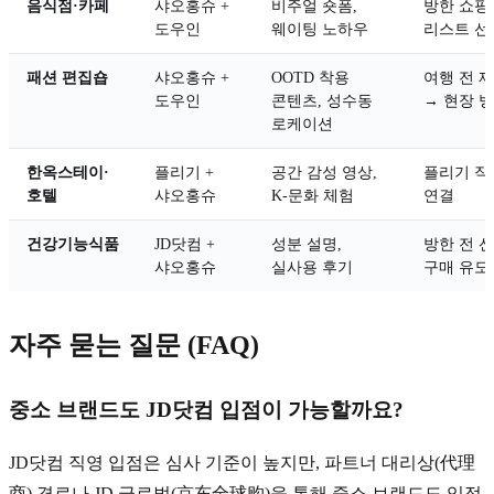
음식점·카페
샤오홍슈 +
비주얼 숏폼,
방한 쇼핑
도우인
웨이팅 노하우
리스트 선
패션 편집숍
샤오홍슈 +
OOTD 착용
여행 전 
도우인
콘텐츠, 성수동
→ 현장 
로케이션
한옥스테이·
플리기 +
공간 감성 영상,
플리기 직
호텔
샤오홍슈
K-문화 체험
연결
건강기능식품
JD닷컴 +
성분 설명,
방한 전 
샤오홍슈
실사용 후기
구매 유도
자주 묻는 질문 (FAQ)
중소 브랜드도 JD닷컴 입점이 가능할까요?
JD닷컴 직영 입점은 심사 기준이 높지만, 파트너 대리상(代理
商) 경로나 JD 글로벌(京东全球购)을 통해 중소 브랜드도 입점