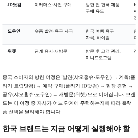
JD닷컴
이커머스·사전 구매
방한 전 한국 제품
K
구매 유도
패
건
도우인
숏폼 발견·욕구 자극
한국 여행 욕구
음
자극, 바이럴
이
위챗
관계 유지·재방문
방문 후 고객 관리,
전
미니프로그램
중국 소비자의 방한 여정은 '발견(샤오홍슈·도우인) → 계획(플
리기·트립닷컴) → 예약·구매(플리기·JD닷컴) → 현장 경험 →
공유(샤오홍슈·도우인) → 재방문(위챗)'으로 이어집니다. 브랜
드는 이 여정 중 자사가 어느 단계에 주력하는지에 따라 플랫
폼 선택을 달리해야 합니다.
한국 브랜드는 지금 어떻게 실행해야 할