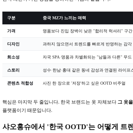
구분
중국 MZ가 느끼는 매력
가격
명품보다 진입 장벽이 낮은 "합리적 럭셔리" 구간
디자인
과하지 않으면서 트렌드를 빠르게 반영하는 감각
희소성
자국 SPA·명품과 차별화되는 "남들과 다른" 무드
스토리
성수·한남·홍대 같은 동네 감성과 연결된 라이프
콘텐츠 적합성
사진 한 장으로 '저장'하고 싶은 OOTD 비주얼
핵심은 마지막 두 줄입니다. 한국 브랜드는 옷 자체보다
그 옷을
플랫폼이기 때문입니다.
샤오홍슈에서 '한국 OOTD'는 어떻게 트