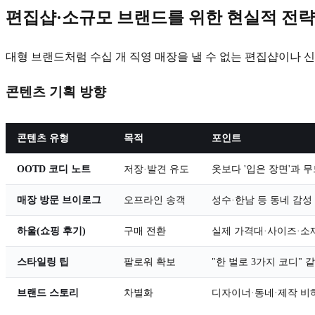
편집샵·소규모 브랜드를 위한 현실적 전략
대형 브랜드처럼 수십 개 직영 매장을 낼 수 없는 편집샵이나
콘텐츠 기획 방향
콘텐츠 유형
목적
포인트
OOTD 코디 노트
저장·발견 유도
옷보다 '입은 장면'과 
매장 방문 브이로그
오프라인 송객
성수·한남 등 동네 감성
하울(쇼핑 후기)
구매 전환
실제 가격대·사이즈·소
스타일링 팁
팔로워 확보
"한 벌로 3가지 코디" 
브랜드 스토리
차별화
디자이너·동네·제작 비