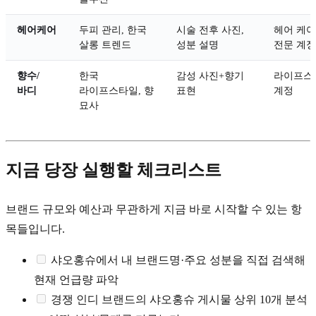
헤어케어
두피 관리, 한국
시술 전후 사진,
헤어 케어
살롱 트렌드
성분 설명
전문 계정
향수/
한국
감성 사진+향기
라이프스
바디
라이프스타일, 향
표현
계정
묘사
지금 당장 실행할 체크리스트
브랜드 규모와 예산과 무관하게 지금 바로 시작할 수 있는 항
목들입니다.
샤오홍슈에서 내 브랜드명·주요 성분을 직접 검색해
현재 언급량 파악
경쟁 인디 브랜드의 샤오홍슈 게시물 상위 10개 분석