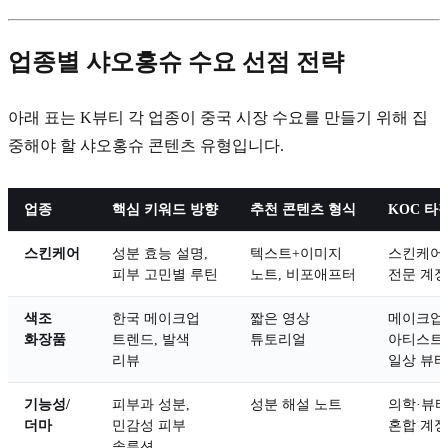
업종별 샤오홍슈 수요 선점 전략
아래 표는 K뷰티 각 업종이 중국 시장 수요를 만들기 위해 집
중해야 할 샤오홍슈 콘텐츠 유형입니다.
업종
핵심 키워드 방향
추천 콘텐츠 형식
KOC 타
스킨케어
성분 효능 설명,
텍스트+이미지
스킨케어
피부 고민별 루틴
노트, 비포애프터
전문 계정
색조
한국 메이크업
짧은 영상
메이크업
화장품
트렌드, 발색
튜토리얼
아티스트,
리뷰
일상 뷰티
기능성/
피부과 성분,
성분 해설 노트
의학·뷰
더마
민감성 피부
혼합 계정
솔루션